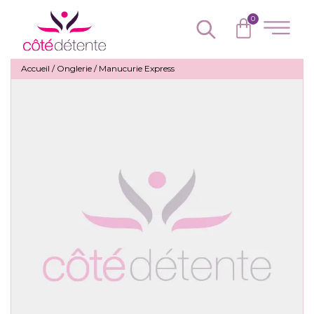
0
Accueil
/
Onglerie
/ Manucurie Express